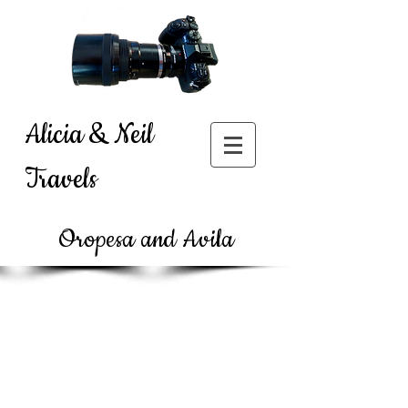
Alicia & Neil
Travels
Oropesa and Avila